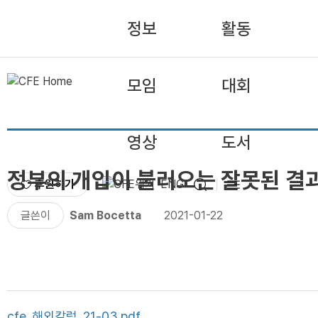
정보
활동
모임
대회
영상
도서
정부의 개입이 불러오는 잘못된 결
후원하기
ENG
글쓴이
Sam Bocetta
2021-01-22
cfe_해외칼럼_21-03.pdf