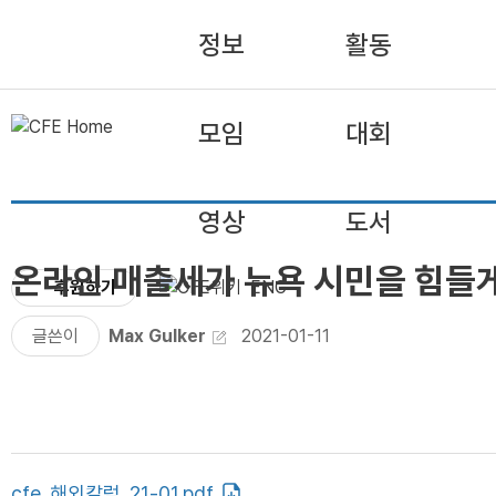
정보
활동
모임
대회
영상
도서
온라인 매출세가 뉴욕 시민을 힘들게
후원하기
ENG
글쓴이
Max Gulker
2021-01-11
cfe_해외칼럼_21-01.pdf