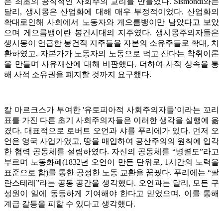
은 최초의 공식적인 사회주의 교리를 만들었다. Sismondi와는
달리, 생시몽은 산업화에 대해 매우 부정적이었다. 산업화의
확대로인해 사회에서 노동자와 게으름뱅이만 남았다고 보았
으며 게으름뱅이란 봉건시대의 지주였다. 생시몽주의자들은
생시몽이 언급한 봉건적 지주들을 자본의 소유주들로 확대, 치
환하였고, 자본가가 노동자의 노동으로 먹고 산다는 착취이론
을 만들며 사유재산에 대해 비판했다. 더하여 사적 상속을 통
해 사적 소유권을 폐지할 것까지 요구했다.
칼 마르크스가 부여한 '유토피아적 사회주의자들’이라는 꼬리
표를 가진 다른 초기 사회주의자들은 이러한 생각을 실행에 옮
겼다. 대표적으로 로버트 오언과 샤를 푸리에가 있다. 먼저 오
언은 영국 사업가였고, 땅을 매입하여 공산주의의 원칙에 입각
한 협력 공동체를 설립하였다. 자신의 공동체를 “병렬도”라고
부르며 노동화폐(1832년 오언이 만든 단위로, 1시간의 노력을
표준으로 함)를 통한 공정한 노동 교환을 꿈꿨다. 푸리에는 “팔
란스테레”라는 공동 공간을 생각했다. 오언과는 달리, 모든 구
성원이 일에 동등하게 기여해야 한다고 믿었으며, 이를 통해
계급 갈등을 피할 수 있다고 생각했다.