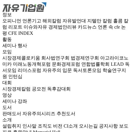
정보
오피니언
언론기고
해외칼럼
자유발언대
지텔만 칼럼
홀콤 칼
럼
리포트
이슈와자유
경제법안리뷰
카드뉴스
언론 속 cfe
논
평
CFE INDEX
활동
세미나
행사
모임
시장경제콜로키움
회사법연구회
법경제연구회
아고라이코노
미카
미래노동개혁포럼
문화경제포럼
연합법률학회 LEAD
독
서모임 리더스포럼
자유주의 입문 독서토론모임
학술연구지
원
인턴십
대회
시장경제칼럼 공모전
독후감대회
영상
세미나
강좌
도서
판매도서
자유주의시리즈
추천도서
소개
설립취지
인사말
조직도
비전
CI소개
오시는길
공지사항
보도