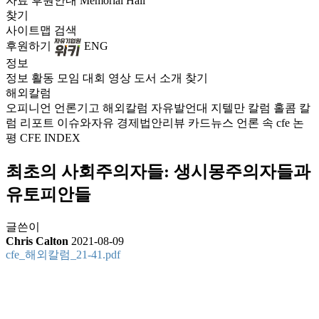
자료
후원안내
Memorial Hall
찾기
사이트맵
검색
후원하기
ENG
정보
정보
활동
모임
대회
영상
도서
소개
찾기
해외칼럼
오피니언
언론기고
해외칼럼
자유발언대
지텔만 칼럼
홀콤 칼
럼
리포트
이슈와자유
경제법안리뷰
카드뉴스
언론 속 cfe
논
평
CFE INDEX
최초의 사회주의자들: 생시몽주의자들과
유토피안들
글쓴이
Chris Calton
2021-08-09
cfe_해외칼럼_21-41.pdf