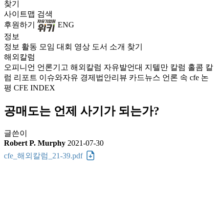
찾기
사이트맵
검색
후원하기
ENG
정보
정보
활동
모임
대회
영상
도서
소개
찾기
해외칼럼
오피니언
언론기고
해외칼럼
자유발언대
지텔만 칼럼
홀콤 칼
럼
리포트
이슈와자유
경제법안리뷰
카드뉴스
언론 속 cfe
논
평
CFE INDEX
공매도는 언제 사기가 되는가?
글쓴이
Robert P. Murphy
2021-07-30
cfe_해외칼럼_21-39.pdf