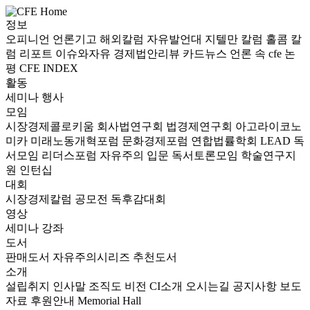
정보
오피니언
언론기고
해외칼럼
자유발언대
지텔만 칼럼
홀콤 칼
럼
리포트
이슈와자유
경제법안리뷰
카드뉴스
언론 속 cfe
논
평
CFE INDEX
활동
세미나
행사
모임
시장경제콜로키움
회사법연구회
법경제연구회
아고라이코노
미카
미래노동개혁포럼
문화경제포럼
연합법률학회 LEAD
독
서모임 리더스포럼
자유주의 입문 독서토론모임
학술연구지
원
인턴십
대회
시장경제칼럼 공모전
독후감대회
영상
세미나
강좌
도서
판매도서
자유주의시리즈
추천도서
소개
설립취지
인사말
조직도
비전
CI소개
오시는길
공지사항
보도
자료
후원안내
Memorial Hall