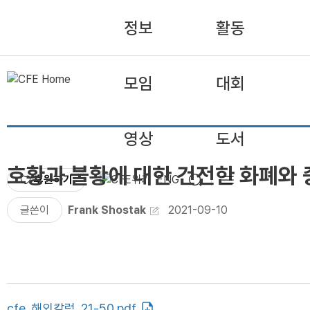
정보
활동
모임
대회
영상
도서
호황과 불황에 대한 건전한 화폐와
후원하기
ENG
글쓴이
Frank Shostak
2021-09-10
cfe_해외칼럼_21-50.pdf