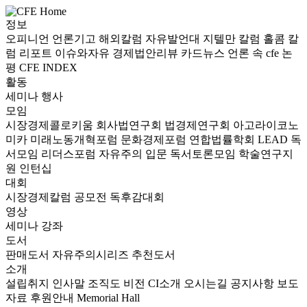
정보
오피니언
언론기고
해외칼럼
자유발언대
지텔만 칼럼
홀콤 칼
럼
리포트
이슈와자유
경제법안리뷰
카드뉴스
언론 속 cfe
논
평
CFE INDEX
활동
세미나
행사
모임
시장경제콜로키움
회사법연구회
법경제연구회
아고라이코노
미카
미래노동개혁포럼
문화경제포럼
연합법률학회 LEAD
독
서모임 리더스포럼
자유주의 입문 독서토론모임
학술연구지
원
인턴십
대회
시장경제칼럼 공모전
독후감대회
영상
세미나
강좌
도서
판매도서
자유주의시리즈
추천도서
소개
설립취지
인사말
조직도
비전
CI소개
오시는길
공지사항
보도
자료
후원안내
Memorial Hall