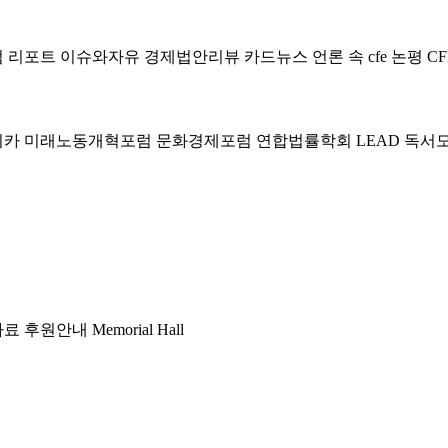
럼
리포트
이슈와자유
경제법안리뷰
카드뉴스
언론 속 cfe
논평
CF
미카
미래노동개혁포럼
문화경제포럼
연합법률학회 LEAD
독서
자료
후원안내
Memorial Hall