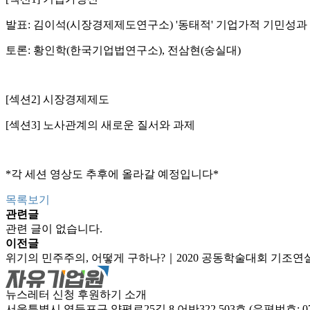
발표: 김이석(시장경제제도연구소) '동태적' 기업가적 기민성과
토론: 황인학(한국기업법연구소), 전삼현(숭실대)
[섹션2] 시장경제제도
[섹션3] 노사관계의 새로운 질서와 과제
*각 세션 영상도 추후에 올라갈 예정입니다*
목록보기
관련글
관련 글이 없습니다.
이전글
위기의 민주주의, 어떻게 구하나?｜2020 공동학술대회 기조연
뉴스레터 신청
후원하기
소개
서울특별시 영등포구 양평로25길 8 어반322 503호 (우편번호: 07