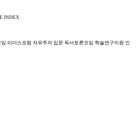
E INDEX
모임 리더스포럼
자유주의 입문 독서토론모임
학술연구지원
인