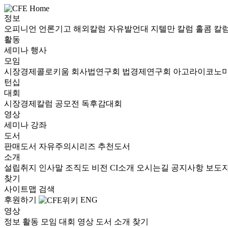
정보
오피니언
언론기고
해외칼럼
자유발언대
지텔만 칼럼
홀콤 칼
활동
세미나
행사
모임
시장경제콜로키움
회사법연구회
법경제연구회
아고라이코노
턴십
대회
시장경제칼럼 공모전
독후감대회
영상
세미나
강좌
도서
판매도서
자유주의시리즈
추천도서
소개
설립취지
인사말
조직도
비전
CI소개
오시는길
공지사항
보도
찾기
사이트맵
검색
후원하기
ENG
영상
정보
활동
모임
대회
영상
도서
소개
찾기