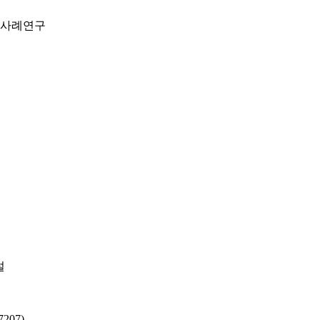
 사례연구
설
207)