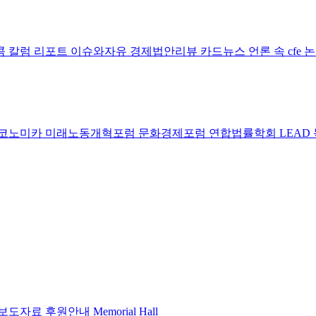
콤 칼럼
리포트
이슈와자유
경제법안리뷰
카드뉴스
언론 속 cfe
코노미카
미래노동개혁포럼
문화경제포럼
연합법률학회 LEAD
보도자료
후원안내
Memorial Hall