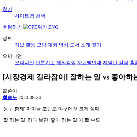
찾기
사이트맵
검색
후원하기
ENG
정보
정보
활동
모임
대회
영상
도서
소개
찾기
오피니언
오피니언
언론기고
해외칼럼
자유발언대
지텔만 칼럼
홀
[시장경제 길라잡이] 잘하는 일 vs 좋아하
글쓴이
최승노
2020-08-24
'농구 황제' 마이클 조던도 야구에선 크게 실패…
'잘 하는 일' 하다 보면 '좋아 하는 일'이 될 수도