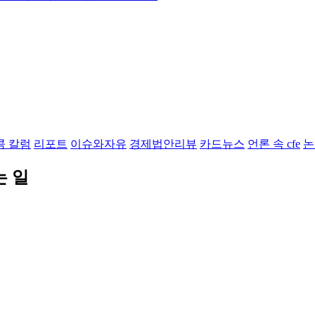
콤 칼럼
리포트
이슈와자유
경제법안리뷰
카드뉴스
언론 속 cfe
논
는 일