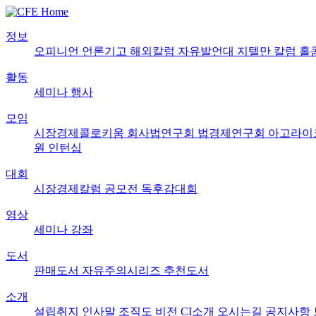
정보
오피니언
언론기고
해외칼럼
자유발언대
지텔만 칼럼
홀
활동
세미나
행사
모임
시장경제콜로키움
회사법연구회
법경제연구회
아고라이
원
인턴십
대회
시장경제칼럼 공모전
독후감대회
영상
세미나
강좌
도서
판매도서
자유주의시리즈
추천도서
소개
설립취지
인사말
조직도
비전
CI소개
오시는길
공지사항