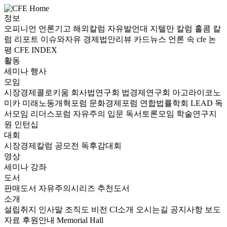
정보
오피니언
언론기고
해외칼럼
자유발언대
지텔만 칼럼
홀콤 칼
럼
리포트
이슈와자유
경제법안리뷰
카드뉴스
언론 속 cfe
논
평
CFE INDEX
활동
세미나
행사
모임
시장경제콜로키움
회사법연구회
법경제연구회
아고라이코노
미카
미래노동개혁포럼
문화경제포럼
연합법률학회 LEAD
독
서모임 리더스포럼
자유주의 입문 독서토론모임
학술연구지
원
인턴십
대회
시장경제칼럼 공모전
독후감대회
영상
세미나
강좌
도서
판매도서
자유주의시리즈
추천도서
소개
설립취지
인사말
조직도
비전
CI소개
오시는길
공지사항
보도
자료
후원안내
Memorial Hall