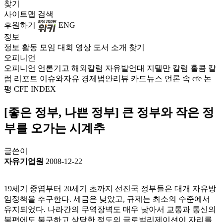
찾기
사이트맵
검색
후원하기
ENG
정보
정보
활동
모임
대회
영상
도서
소개
찾기
오피니언
오피니언
언론기고
해외칼럼
자유발언대
지텔만 칼럼
홀콤 칼
럼
리포트
이슈와자유
경제법안리뷰
카드뉴스
언론 속 cfe
논
평
CFE INDEX
[좋은 정부, 나쁜 정부] 큰 정부와 작은 정
부를 오가는 시계추
글쓴이
자유기업원
2008-12-22
19세기 중엽부터 20세기 초까지 선진국 정부들은 대개 자유방
임정책을 추구한다. 세금은 낮았고, 규제는 최소의 수준에서
유지되었다. 나라간의 무역장벽도 매우 낮아서 교통과 통신의
불편에도 불구하고 상당한 정도의 글로벌리제이션이 자리를