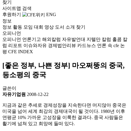
찾기
사이트맵
검색
후원하기
ENG
정보
정보
활동
모임
대회
영상
도서
소개
찾기
오피니언
오피니언
언론기고
해외칼럼
자유발언대
지텔만 칼럼
홀콤 칼
럼
리포트
이슈와자유
경제법안리뷰
카드뉴스
언론 속 cfe
논
평
CFE INDEX
[좋은 정부, 나쁜 정부] 마오쩌뚱의 중국,
등소평의 중국
글쓴이
자유기업원
2008-12-22
지금과 같은 추세로 경제성장을 지속한다면 머지않아 중국은
미국을 넘어 세계 최강의 경제대국이 될 것이다. 1980년 이후
연평균 10% 가까운 고성장을 이룩한 결과다. 중국 사람들은
활기에 넘쳐 있고 희망에 들떠 있다.