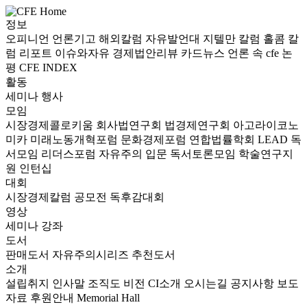
정보
오피니언
언론기고
해외칼럼
자유발언대
지텔만 칼럼
홀콤 칼
럼
리포트
이슈와자유
경제법안리뷰
카드뉴스
언론 속 cfe
논
평
CFE INDEX
활동
세미나
행사
모임
시장경제콜로키움
회사법연구회
법경제연구회
아고라이코노
미카
미래노동개혁포럼
문화경제포럼
연합법률학회 LEAD
독
서모임 리더스포럼
자유주의 입문 독서토론모임
학술연구지
원
인턴십
대회
시장경제칼럼 공모전
독후감대회
영상
세미나
강좌
도서
판매도서
자유주의시리즈
추천도서
소개
설립취지
인사말
조직도
비전
CI소개
오시는길
공지사항
보도
자료
후원안내
Memorial Hall