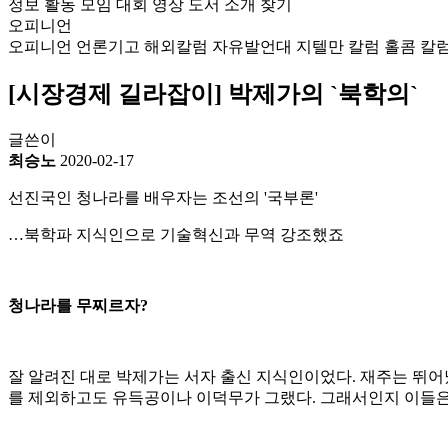
정보
활동
모임
대회
영상
도서
소개
찾기
오피니언
오피니언
언론기고
해외칼럼
자유발언대
지텔만 칼럼
홀콤 칼
[시장경제 길라잡이] 박제가의 `북학의`
글쓴이
최승노
2020-02-17
선진국인 청나라를 배우자는 조선의 '국부론'
…북학파 지식인으로 기술혁신과 무역 강조했죠
청나라를 무찌르자?
잘 알려진 대로 박제가는 서자 출신 지식인이었다. 재주는 뛰어
를 제외하고도 유득공이나 이덕무가 그랬다. 그래서인지 이들은