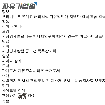
정보
오피니언
언론기고
해외칼럼
자유발언대
지텔만 칼럼
홀콤 칼
활동
세미나
행사
모임
시장경제콜로키움
회사법연구회
법경제연구회
아고라이코노
턴십
대회
시장경제칼럼 공모전
독후감대회
영상
세미나
강좌
도서
판매도서
자유주의시리즈
추천도서
소개
설립취지
인사말
조직도
비전
CI소개
오시는길
공지사항
보도
찾기
사이트맵
검색
후원하기
ENG
정보