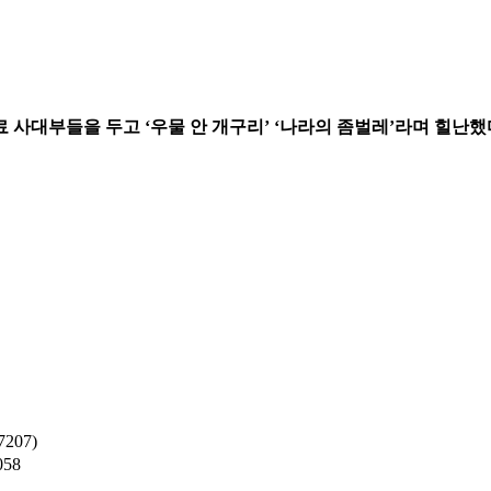
 사대부들을 두고 ‘우물 안 개구리’ ‘나라의 좀벌레’라며 힐난했
207)
058