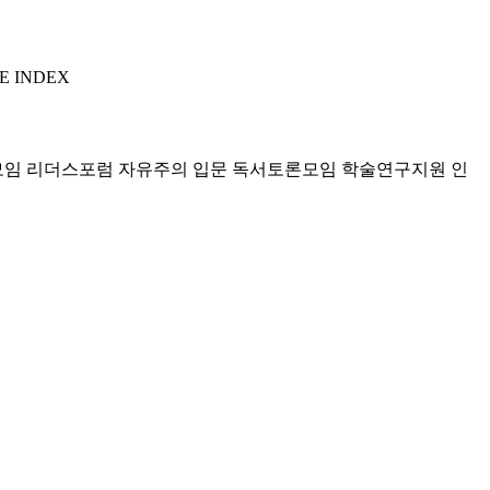
E INDEX
모임 리더스포럼
자유주의 입문 독서토론모임
학술연구지원
인