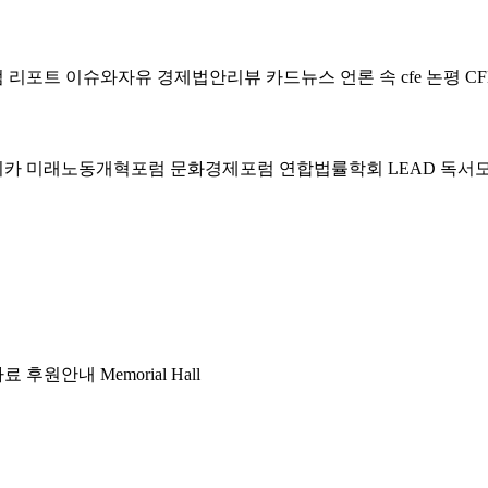
럼
리포트
이슈와자유
경제법안리뷰
카드뉴스
언론 속 cfe
논평
CF
미카
미래노동개혁포럼
문화경제포럼
연합법률학회 LEAD
독서
자료
후원안내
Memorial Hall