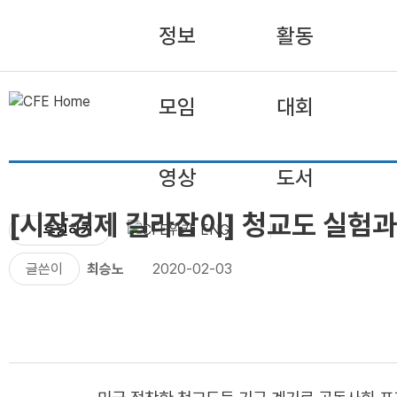
정보
활동
모임
대회
영상
도서
[시장경제 길라잡이] 청교도 실험
후원하기
ENG
글쓴이
최승노
2020-02-03