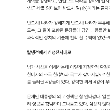
개혁을 강행하고, 변법으로 나라를 강하게 법치
'상군서’를 읽다보면 반드시 필(
)이라는 글자
必
반드시! 나라가 강해지게 반드시! 나라가 부유해
도수, 그 필이 포함된 문장들에 담긴 내용들만
과학적인 정치의 기술에 천착 할 수밖에 없었구
탈냉전에서 신냉전시대로
법가 사상을 이해하는데 이렇게 지정학적 환경이 
한비자의 조국 한(
)과 국호가 같아서일까? 
韓
를 둘러싼 4강들이 있다. 강력한 외세 4강이 
문재인 대통령의 외교 정책은 참 안타깝다. 일
리 영공을 침범하며 드나들고 있다. 심상치 않