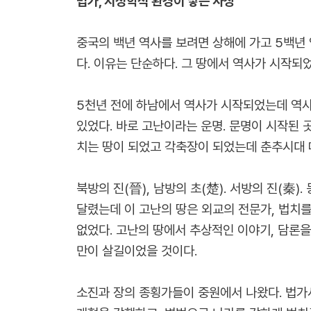
법가, 지정학적 환경이 낳은 사상
중국의 백년 역사를 보려면 상해에 가고 5백년 
다. 이유는 단순하다. 그 땅에서 역사가 시작되
5천년 전에 하남에서 역사가 시작되었는데 역사
있었다. 바로 고난이라는 운명. 문명이 시작된 
치는 땅이 되었고 각축장이 되었는데 춘추시대 
북방의 진(
), 남방의 초(
). 서방의 진(
).
晉
楚
秦
달렸는데 이 고난의 땅은 외교의 전문가, 법치
없었다. 고난의 땅에서 추상적인 이야기, 담론
만이 살길이었을 것이다.
소진과 장의 종횡가들이 중원에서 나왔다. 법가사