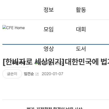
정보
활동
모임
대회
영상
도서
[한비자로 세상읽기]대한민국에 법
후원하기
ENG
글쓴이
임건순
2020-01-07