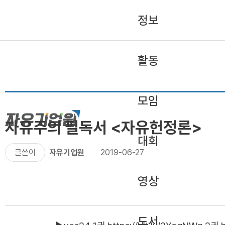
정보
활동
모임
자유주의 필독서 <자유헌정론>
대회
글쓴이
자유기업원
2019-06-27
영상
도서