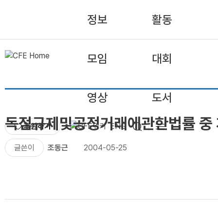
정보
활동
모임
대회
영상
도서
독점규제및공정거래에관한법률 중 
후원하기
ENG
글쓴이
조동근
2004-05-25