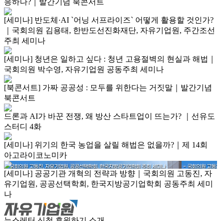
응하나?｜발간기념 북콘서트
[세미나] 반도체·AI `어닝 서프라이즈` 어떻게 활용할 것인가?
｜국회의원 김용태, 한반도선진화재단, 자유기업원, 주간조선
주최 세미나
[세미나] 청년은 일하고 싶다 : 청년 고용절벽의 현실과 해법｜
국회의원 박수영, 자유기업원 공동주최 세미나
[북콘서트] 가짜 공공성 : 모두를 위한다는 거짓말｜발간기념
북콘서트
드론과 AI가 바꾼 전쟁, 왜 방산 스타트업이 뜨는가? ｜선유도
스터디 4화
[세미나] 위기의 한국 농업을 살릴 해법은 없을까?｜제 14회
아고라이코노미카
[세미나] 공공기관 개혁의 전략과 방향｜국회의원 고동진, 자
유기업원, 공공선택학회, 한국지방공기업학회 공동주최 세미
나
뉴스레터 신청
후원하기
소개