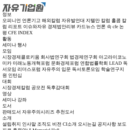
정보
오피니언
언론기고
해외칼럼
자유발언대
지텔만 칼럼
홀콤 칼
럼
리포트
이슈와자유
경제법안리뷰
카드뉴스
언론 속 cfe
논
평
CFE INDEX
활동
세미나
행사
모임
시장경제콜로키움
회사법연구회
법경제연구회
아고라이코노
미카
미래노동개혁포럼
문화경제포럼
연합법률학회 LEAD
독
서모임 리더스포럼
자유주의 입문 독서토론모임
학술연구지
원
인턴십
대회
시장경제칼럼 공모전
독후감대회
영상
세미나
강좌
도서
판매도서
자유주의시리즈
추천도서
소개
설립취지
인사말
조직도
비전
CI소개
오시는길
공지사항
보도