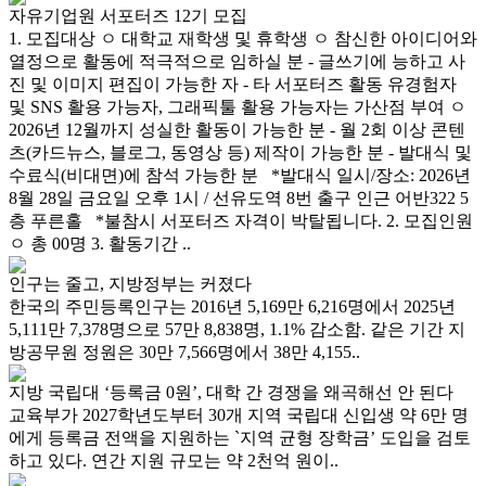
자유기업원 서포터즈 12기 모집
1. 모집대상 ㅇ 대학교 재학생 및 휴학생 ㅇ 참신한 아이디어와
열정으로 활동에 적극적으로 임하실 분 - 글쓰기에 능하고 사
진 및 이미지 편집이 가능한 자 - 타 서포터즈 활동 유경험자
및 SNS 활용 가능자, 그래픽툴 활용 가능자는 가산점 부여 ㅇ
2026년 12월까지 성실한 활동이 가능한 분 - 월 2회 이상 콘텐
츠(카드뉴스, 블로그, 동영상 등) 제작이 가능한 분 - 발대식 및
수료식(비대면)에 참석 가능한 분 *발대식 일시/장소: 2026년
8월 28일 금요일 오후 1시 / 선유도역 8번 출구 인근 어반322 5
층 푸른홀 *불참시 서포터즈 자격이 박탈됩니다. 2. 모집인원
ㅇ 총 00명 3. 활동기간 ..
인구는 줄고, 지방정부는 커졌다
한국의 주민등록인구는 2016년 5,169만 6,216명에서 2025년
5,111만 7,378명으로 57만 8,838명, 1.1% 감소함. 같은 기간 지
방공무원 정원은 30만 7,566명에서 38만 4,155..
지방 국립대 ‘등록금 0원’, 대학 간 경쟁을 왜곡해선 안 된다
교육부가 2027학년도부터 30개 지역 국립대 신입생 약 6만 명
에게 등록금 전액을 지원하는 `지역 균형 장학금’ 도입을 검토
하고 있다. 연간 지원 규모는 약 2천억 원이..