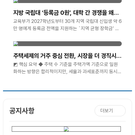
불참시 서포터즈 자격이 박탈됩니다. 2. 모집인원 ㅇ 총
00명 3. 활동기간 ..
지방 국립대 ‘등록금 0원’, 대학 간 경쟁을 왜곡
해선 안 된다
교육부가 2027학년도부터 30개 지역 국립대 신입생 약 6
만 명에게 등록금 전액을 지원하는 `지역 균형 장학금’ 도
입을 검토하고 있다. 연간 지원 규모는 약 2천억 원이..
주택세제의 거주 중심 전환, 시장을 더 경직시킬
수 있다
◩ 핵심 요약 ◆ 주택 수 기준을 주택가액 기준으로 일원
화하는 방향은 합리적이지만, 세율과 과세표준까지 동시에
올리면 단순화의 효과가 상쇄될 수 있음.◆ 장기..
공지사항
더보기