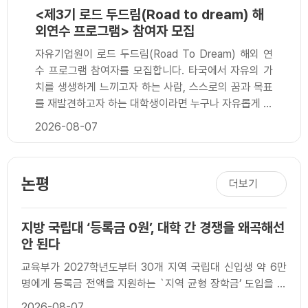
<제3기 로드 두드림(Road to dream) 해
외연수 프로그램> 참여자 모집
자유기업원이 로드 두드림(Road To Dream) 해외 연
수 프로그램 참여자를 모집합니다. 타국에서 자유의 가
치를 생생하게 느끼고자 하는 사람, 스스로의 꿈과 목표
를 재발견하고자 하는 대학생이라면 누구나 자유롭게 참
여 가능합니다. 많은 지원과 관심 부탁드립니다.□ 지원
2026-08-07
자격: 대한민국에 소재한 학교에 재학 중인 대학생□ 접
수 기간: 2026년 9월 7일(월) ~ 2026년 10월 16일
(금) 오후 5시 마감□ 1차 심사 발표: 2026년 10월 30
논평
더보기
일(금) 오후 5시 홈페이지 공지 예정□ 2차 심사: 2026
년 11월 6일(금) 예정□ 최종 발표: 2026년 11월 12일
(목)□ 발 대 식: 2026년 12월 21일(월)□ 연수 기간:
지방 국립대 ‘등록금 0원’, 대학 간 경쟁을 왜곡해선
2027년 1월 ~ 2027년 12월 중 참가자 ..
안 된다
교육부가 2027학년도부터 30개 지역 국립대 신입생 약 6만
명에게 등록금 전액을 지원하는 `지역 균형 장학금’ 도입을 검
토하고 있다. 연간 지원 규모는 약 2천억 원이..
2026-08-07