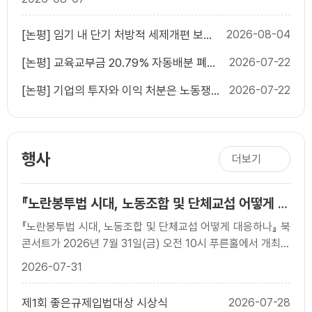
[논평] 임기 내 단기 처방적 세제개편 보다
2026-08-04
단순하고 예측가능한 세제가 필요하다
[논평] 교육교부금 20.79% 자동배분 폐지,
2026-07-22
늦었지만 반드시 가야 할 재정개혁이다
[논평] 기업의 투자와 이익 처분은 노동쟁의
2026-07-22
대상이 될 수 없다
행사
더보기
『노란봉투법 시대, 노동조합 및 단체교섭 어떻게 대
응하나?』 출간 기념 북콘서트
『노란봉투법 시대, 노동조합 및 단체교섭 어떻게 대응하나』 북
콘서트가 2026년 7월 31일(금) 오전 10시 푸른홀에서 개최되
었습니다. 이번 행사는 개정 노란봉투법 ..
2026-07-31
제1회 좋은규제입법대상 시상식
2026-07-28