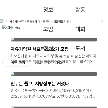
정보
활동
◀
▶
자유기업원은 시장경제의 가치를 알리는
싱크탱크
입니다.
우리나라를 자유 사회로 이끄는
나침반
이 되겠습니다.
모임
대회
영상
도서
자유기업원 서포터즈 12기 모집
1. 모집대상 ㅇ 대학교 재학생 및 휴학생 ㅇ 참신한 아이디
어와 열정으로 활동에 적극적으로 임하실 분 - 글쓰기에
후원하기
ENG
능하고 사진 및 이미지 편집이 가능한 자 - 타 서포터즈 활
동 유경험자 및 SNS 활용 가능자, 그래픽툴 활용 가능자
는 가산점 부여 ㅇ 2026년 12월까지 성실한 활동이 가능
인구는 줄고, 지방정부는 커졌다
한 분 - 월 2회 이상 콘텐츠(카드뉴스, 블로그, 동영상 등)
한국의 주민등록인구는 2016년 5,169만 6,216명에서
제작이 가능한 분 - 발대식 및 수료식(비대면)에 참석 가능
2025년 5,111만 7,378명으로 57만 8,838명, 1.1% 감소
한 분 *발대식 일시/장소: 2026년 8월 28일 금요일 오
함. 같은 기간 지방공무원 정원은 30만 7,566명에서 38
후 1시 / 선유도역 8번 출구 인근 어반322 5층 푸른홀 *
만 4,155..