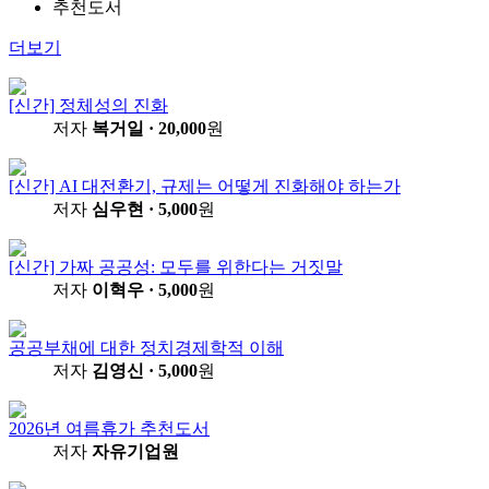
추천도서
더보기
[신간] 정체성의 진화
저자
복거일
· 20,000
원
[신간] AI 대전환기, 규제는 어떻게 진화해야 하는가
저자
심우현
· 5,000
원
[신간] 가짜 공공성: 모두를 위한다는 거짓말
저자
이혁우
· 5,000
원
공공부채에 대한 정치경제학적 이해
저자
김영신
· 5,000
원
2026년 여름휴가 추천도서
저자
자유기업원