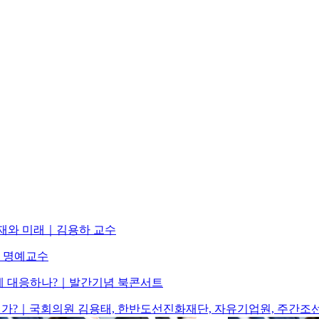
ᅧᆫ재와 미래｜김용하 교수
선 명예교수
떻게 대응하나?｜발간기념 북콘서트
 것인가?｜국회의원 김용태, 한반도선진화재단, 자유기업원, 주간조