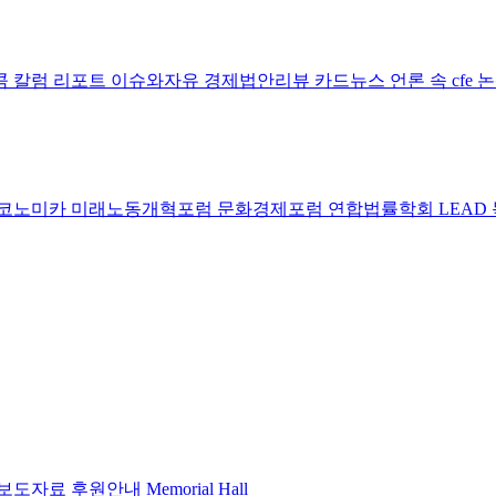
콤 칼럼
리포트
이슈와자유
경제법안리뷰
카드뉴스
언론 속 cfe
코노미카
미래노동개혁포럼
문화경제포럼
연합법률학회 LEAD
보도자료
후원안내
Memorial Hall