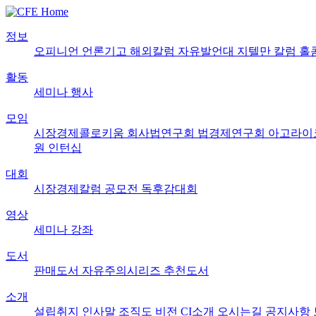
정보
오피니언
언론기고
해외칼럼
자유발언대
지텔만 칼럼
홀
활동
세미나
행사
모임
시장경제콜로키움
회사법연구회
법경제연구회
아고라이
원
인턴십
대회
시장경제칼럼 공모전
독후감대회
영상
세미나
강좌
도서
판매도서
자유주의시리즈
추천도서
소개
설립취지
인사말
조직도
비전
CI소개
오시는길
공지사항