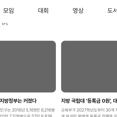
모임
대회
영상
도
니다.
.
 지방정부는 커졌다
지방 국립대 ‘등록금 0원’, 
왜곡해선 안 된다
는 2016년 5,169만 6,216명
교육부가 2027학년도부터 30개 
111만 7,378명으로 57만 8,838
생 약 6만 명에게 등록금 전액을 