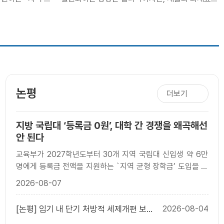
 연간 지원 규모는
까지 동시에 올리면 단순화의 효과가 상쇄될 수 있
음.◆ 장기..
논평
더보기
지방 국립대 ‘등록금 0원’, 대학 간 경쟁을 왜곡해선
안 된다
교육부가 2027학년도부터 30개 지역 국립대 신입생 약 6만
명에게 등록금 전액을 지원하는 `지역 균형 장학금’ 도입을 검
토하고 있다. 연간 지원 규모는 약 2천억 원이..
2026-08-07
[논평] 임기 내 단기 처방적 세제개편 보다
2026-08-04
단순하고 예측가능한 세제가 필요하다