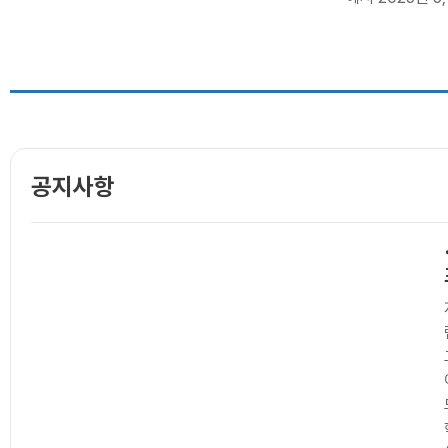
오후 1시 / 선유도역 8번 출구 인근 어반322 5층
명, 1.1% 감소
푸른홀 *불참시 서포터즈 자격이 박탈됩니다. 2.
만 7,566명에서 3
모집인원 ㅇ 총 00명 3. 활동기간 ..
공지사항