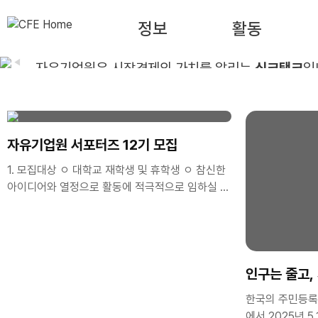
정보
활동
◀
자유기업원은 시장경제의 가치를 알리는
싱크탱크
입
우리나라를 자유 사회로 이끄는
나침반
이 되겠습니다
자유기업원 서포터즈 12기 모집
1. 모집대상 ㅇ 대학교 재학생 및 휴학생 ㅇ 참신한
아이디어와 열정으로 활동에 적극적으로 임하실 분
- 글쓰기에 능하고 사진 및 이미지 편집이 가능한
자 - 타 서포터즈 활동 유경험자 및 SNS 활용 가능
자, 그래픽툴 활용 가능자는 가산점 부여 ㅇ 2026
년 12월까지 성실한 활동이 가능한 분 - 월 2회 이
인구는 줄고,
상 콘텐츠(카드뉴스, 블로그, 동영상 등) 제작이 가
능한 분 - 발대식 및 수료식(비대면)에 참석 가능한
한국의 주민등록인구
분 *발대식 일시/장소: 2026년 8월 28일 금요일
에서 2025년 5,