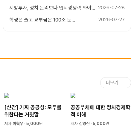
지방투자, 정치 논리보다 입지경쟁력 봐야
2026-07-28
한다
학생은 줄고 교부금은 100조 눈
2026-07-27
앞...`20.79% 자동배분` 끝낼 때
더보기
[신간] 가짜 공공성: 모두를
공공부채에 대한 정치경제학
위한다는 거짓말
적 이해
저자
이혁우
· 5,000
원
저자
김영신
· 5,000
원