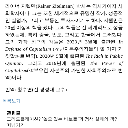
라이너 지텔만
(Rainer Zitelmann)
박사는 역사가이자 사
회학자이다
.
그는 또한 세계적으로 유명한 작가
,
성공적
인 실업가
,
그리고 부동산 투자자이기도 하다
.
지텔만은
20
권 이상의 책을 썼다
.
그의 책들은 전 세계적으로 성공
하였는데
,
특히 중국
,
인도
,
그리고 한국에서 그러했다
.
그의 가장 최근의 책들은
2023
년
3
월에 출판된
In
Defense of Capitalism
(
≪
반자본주의자들의 열 가지 거
짓말
≫
로 번역
), 2020
년
5
월에 출판된
The Rich in Public
Opinion
,
그리고
2019
년에 출판된
The Power of
Capitalism
(
≪
부유한 자본주의 가난한 사회주의
≫
로 번
역
)
이다
.
번역
:
황수연
(
전 경성대 교수
)
목록보기
관련글
그리드플레이션? `쓸모 있는 바보들`과 정책 실패의 책임
떠넘기기