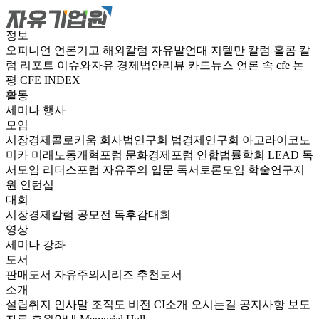
정보
오피니언
언론기고
해외칼럼
자유발언대
지텔만 칼럼
홀콤 칼
럼
리포트
이슈와자유
경제법안리뷰
카드뉴스
언론 속 cfe
논
평
CFE INDEX
활동
세미나
행사
모임
시장경제콜로키움
회사법연구회
법경제연구회
아고라이코노
미카
미래노동개혁포럼
문화경제포럼
연합법률학회 LEAD
독
서모임 리더스포럼
자유주의 입문 독서토론모임
학술연구지
원
인턴십
대회
시장경제칼럼 공모전
독후감대회
영상
세미나
강좌
도서
판매도서
자유주의시리즈
추천도서
소개
설립취지
인사말
조직도
비전
CI소개
오시는길
공지사항
보도