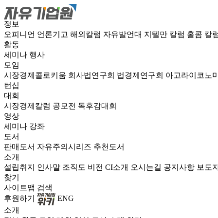
정보
오피니언
언론기고
해외칼럼
자유발언대
지텔만 칼럼
홀콤 칼
활동
세미나
행사
모임
시장경제콜로키움
회사법연구회
법경제연구회
아고라이코노
턴십
대회
시장경제칼럼 공모전
독후감대회
영상
세미나
강좌
도서
판매도서
자유주의시리즈
추천도서
소개
설립취지
인사말
조직도
비전
CI소개
오시는길
공지사항
보도
찾기
사이트맵
검색
후원하기
ENG
소개