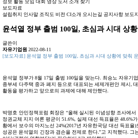
정보
활동
모임
대회
영상
도서
소개
찾기
보도자료
설립취지
인사말
조직도
비전
CI소개
오시는길
공지사항
보도
윤석열 정부 출범 100일, 초심과 시대 
글쓴이
자유기업원
2022-08-11
[보도자료] 윤석열 정부 출범 100일, 초심과 시대 상황에 맞춰
윤석열 정부가 8월 17일 출범 100일을 맞는다. 최승노 자유
종부세 다주택 중과 폐지 등으로 대표되는 세제개편안 제시, 대통
활동을 평가하고 앞으로의 과제에 대해 제안했다.
박명호 안민정책포럼 회장은 “올해 실시된 이념성향 조사에서 보수는
정권교체 지지 여론 평균이 51.6%, 실제 대선 득표율은 48.6
황에서 보수의 마지노선 24%(2017년 자유한국당 대선 득표율
성공은 윤석열의 긴장과 겸손을 전제로 한다.”고 지적했다. 그