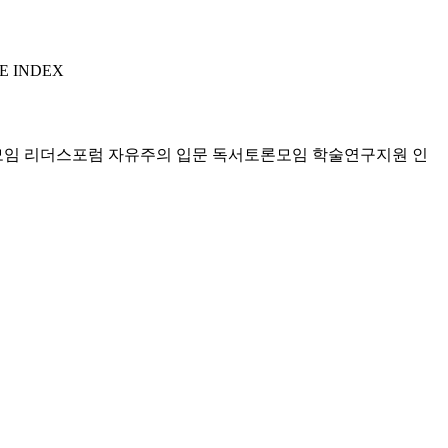
E INDEX
모임 리더스포럼
자유주의 입문 독서토론모임
학술연구지원
인