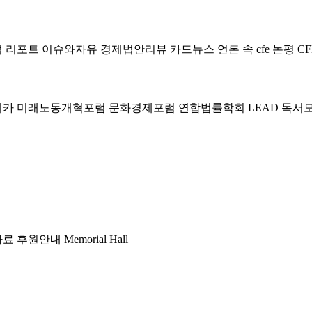
럼
리포트
이슈와자유
경제법안리뷰
카드뉴스
언론 속 cfe
논평
CF
미카
미래노동개혁포럼
문화경제포럼
연합법률학회 LEAD
독서
자료
후원안내
Memorial Hall