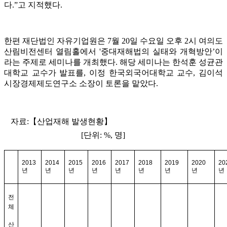
다.”고 지적했다.
한편 재단법인 자유기업원은 7월 20일 수요일 오후 2시 여의도
산림비전센터 열림홀에서 '중대재해법의 실태와 개혁방안’이
라는 주제로 세미나를 개최했다. 해당 세미나는 한석훈 성균관
대학교 교수가 발표를, 이정 한국외국어대학교 교수, 김이석
시장경제제도연구소 소장이 토론을 맡았다.
자료:【산업재해 발생현황】
[단위: %, 명]
2013
2014
2015
2016
2017
2018
2019
2020
20
년
년
년
년
년
년
년
년
년
전
체
산