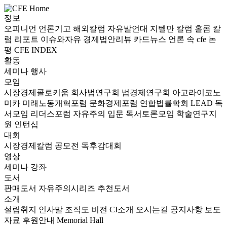
정보
오피니언
언론기고
해외칼럼
자유발언대
지텔만 칼럼
홀콤 칼
럼
리포트
이슈와자유
경제법안리뷰
카드뉴스
언론 속 cfe
논
평
CFE INDEX
활동
세미나
행사
모임
시장경제콜로키움
회사법연구회
법경제연구회
아고라이코노
미카
미래노동개혁포럼
문화경제포럼
연합법률학회 LEAD
독
서모임 리더스포럼
자유주의 입문 독서토론모임
학술연구지
원
인턴십
대회
시장경제칼럼 공모전
독후감대회
영상
세미나
강좌
도서
판매도서
자유주의시리즈
추천도서
소개
설립취지
인사말
조직도
비전
CI소개
오시는길
공지사항
보도
자료
후원안내
Memorial Hall