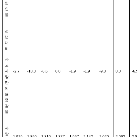
만
인
율
전
년
대
비
사
고
사
-2.7
-18.3
-8.6
0.0
-1.9
-1.9
-9.8
0.0
-6.
망
만
인
율
증
감
율
사
망
1,929
1,850
1,810
1,777
1,957
2,142
2,020
2,062
2,