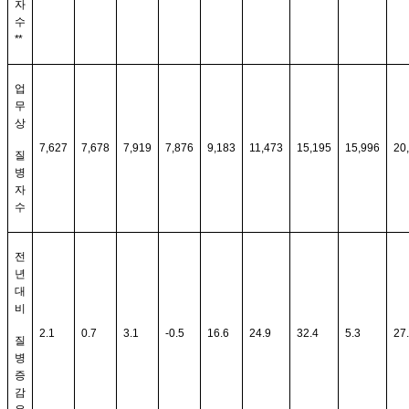
자
수
**
업
무
상
7,627
7,678
7,919
7,876
9,183
11,473
15,195
15,996
20
질
병
자
수
전
년
대
비
2.1
0.7
3.1
-0.5
16.6
24.9
32.4
5.3
27
질
병
증
감