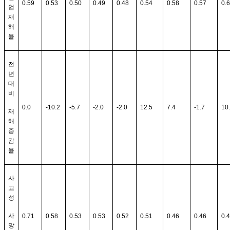
0.59
0.53
0.50
0.49
0.48
0.54
0.58
0.57
0.
업
재
해
율
전
년
대
비
0.0
-10.2
-5.7
-2.0
-2.0
12.5
7.4
-1.7
10
재
해
증
감
율
사
고
성
사
0.71
0.58
0.53
0.53
0.52
0.51
0.46
0.46
0.
망