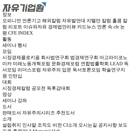
정보
오피니언
언론기고
해외칼럼
자유발언대
지텔만 칼럼
홀콤 칼
럼
리포트
이슈와자유
경제법안리뷰
카드뉴스
언론 속 cfe
논
평
CFE INDEX
활동
세미나
행사
모임
시장경제콜로키움
회사법연구회
법경제연구회
아고라이코노
미카
미래노동개혁포럼
문화경제포럼
연합법률학회 LEAD
독
서모임 리더스포럼
자유주의 입문 독서토론모임
학술연구지
원
인턴십
대회
시장경제칼럼 공모전
독후감대회
영상
세미나
강좌
도서
판매도서
자유주의시리즈
추천도서
소개
설립취지
인사말
조직도
비전
CI소개
오시는길
공지사항
보도