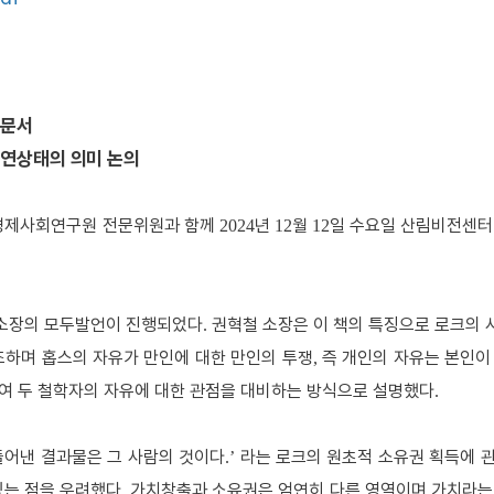
입문서
자연상태의 의미 논의
경제사회연구원 전문위원과 함께
년
월
일 수요일 산림비전센
2024
12
12
 소장의 모두발언이 진행되었다
권혁철 소장은 이 책의 특징으로 로크의 
.
조하며 홉스의 자유가 만인에 대한 만인의 투쟁
즉 개인의 자유는 본인이
,
여 두 철학자의 자유에 대한 관점을 대비하는 방식으로 설명했다
.
들어낸 결과물은 그 사람의 것이다
라는 로크의 원초적 소유권 획득에 
.’
있는 점을 우려했다
가치창출과 소유권은 엄연히 다른 영역이며 가치라는
.