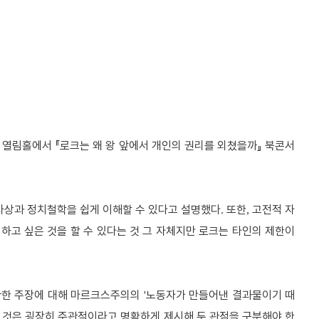
터 열림홀에서
『
로크는 왜 왕 앞에서 개인의 권리를 외쳤을까
』
북콘서
사상과 정치철학을 쉽게 이해할 수 있다고 설명했다
또한
고전적 자
.
,
 하고 싶은 것을 할 수 있다는 것 그 자체지만 로크는 타인의 제한이
관한 주장에 대해 마르크스주의의
노동자가 만들어낸 결과물이기 때
'
 것은 굉장히 주관적이라고 명확하게 제시해 두 관점을 구분해야 한