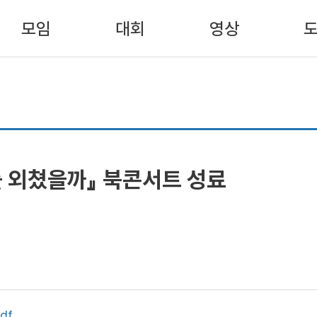
모임
대회
영상
를 외쳤을까』 북콘서트 성료
df