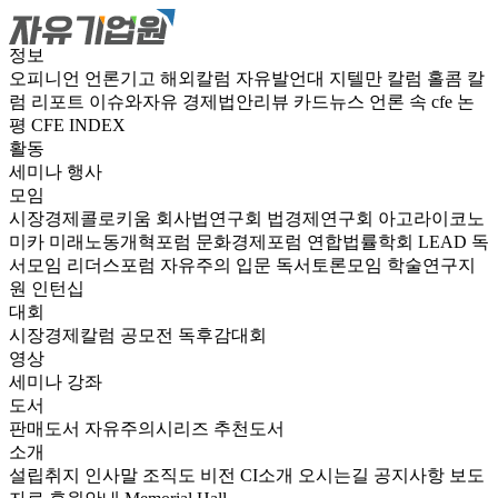
정보
오피니언
언론기고
해외칼럼
자유발언대
지텔만 칼럼
홀콤 칼
럼
리포트
이슈와자유
경제법안리뷰
카드뉴스
언론 속 cfe
논
평
CFE INDEX
활동
세미나
행사
모임
시장경제콜로키움
회사법연구회
법경제연구회
아고라이코노
미카
미래노동개혁포럼
문화경제포럼
연합법률학회 LEAD
독
서모임 리더스포럼
자유주의 입문 독서토론모임
학술연구지
원
인턴십
대회
시장경제칼럼 공모전
독후감대회
영상
세미나
강좌
도서
판매도서
자유주의시리즈
추천도서
소개
설립취지
인사말
조직도
비전
CI소개
오시는길
공지사항
보도