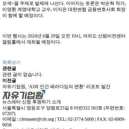
모색
>
을 주제로 발제에 나선다
.
이어지는 토론은 박순혁 작가
,
이영환 계명대학교 교수
,
이지은 대한변협 금융변호사회 회장
이 함께 할 예정이다
.
이번 행사는
2024
년
6
월
20
일 오전
10
시
,
여의도 산림비전센터
열림홀에서 개최될 예정이다
.
목록보기
관련글
관련 글이 없습니다.
이전글
자유기업원, ‘AI와 인간 패러다임의 변환’ 리포트 발간
뉴스레터 신청
후원하기
소개
서울특별시 영등포구 양평로25길 8 어반322 503호 (우편번호:
07207)
이메일 : cfemaster@cfe.org
|
TEL: 02-3774-5000
|
FAX: 02-6009-
9058