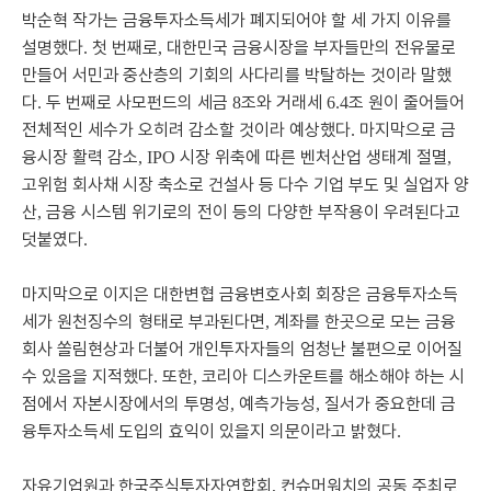
박순혁 작가는 금융투자소득세가 폐지되어야 할 세 가지 이유를
설명했다
첫 번째로
대한민국 금융시장을 부자들만의 전유물로
.
,
만들어 서민과 중산층의 기회의 사다리를 박탈하는 것이라 말했
다
두 번째로 사모펀드의 세금
조와 거래세
조 원이 줄어들어
.
8
6.4
전체적인 세수가 오히려 감소할 것이라 예상했다
마지막으로 금
.
융시장 활력 감소
시장 위축에 따른 벤처산업 생태계 절멸
, IPO
,
고위험 회사채 시장 축소로 건설사 등 다수 기업 부도 및 실업자 양
산
금융 시스템 위기로의 전이 등의 다양한 부작용이 우려된다고
,
덧붙였다
.
마지막으로 이지은 대한변협 금융변호사회 회장은 금융투자소득
세가 원천징수의 형태로 부과된다면
계좌를 한곳으로 모는 금융
,
회사 쏠림현상과 더불어 개인투자자들의 엄청난 불편으로 이어질
수 있음을 지적했다
또한
코리아 디스카운트를 해소해야 하는 시
.
,
점에서 자본시장에서의 투명성
예측가능성
질서가 중요한데 금
,
,
융투자소득세 도입의 효익이 있을지 의문이라고 밝혔다
.
자유기업원과 한국주식투자자연합회
컨슈머워치의 공동 주최로
,