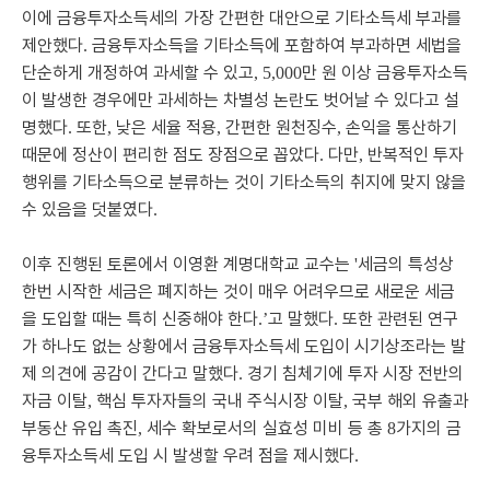
이에 금융투자소득세의 가장 간편한 대안으로 기타소득세 부과를
제안했다
금융투자소득을 기타소득에 포함하여 부과하면 세법을
.
단순하게 개정하여 과세할 수 있고
만 원 이상 금융투자소득
, 5,000
이 발생한 경우에만 과세하는 차별성 논란도 벗어날 수 있다고 설
명했다
또한
낮은 세율 적용
간편한 원천징수
손익을 통산하기
.
,
,
,
때문에 정산이 편리한 점도 장점으로 꼽았다
다만
반복적인 투자
.
,
행위를 기타소득으로 분류하는 것이 기타소득의 취지에 맞지 않을
수 있음을 덧붙였다
.
이후 진행된 토론에서 이영환 계명대학교 교수는
세금의 특성상
'
한번 시작한 세금은 폐지하는 것이 매우 어려우므로 새로운 세금
을 도입할 때는 특히 신중해야 한다
고 말했다
또한 관련된 연구
.’
.
가 하나도 없는 상황에서 금융투자소득세 도입이 시기상조라는 발
제 의견에 공감이 간다고 말했다
경기 침체기에 투자 시장 전반의
.
자금 이탈
핵심 투자자들의 국내 주식시장 이탈
국부 해외 유출과
,
,
부동산 유입 촉진
세수 확보로서의 실효성 미비 등 총
가지의 금
,
8
융투자소득세 도입 시 발생할 우려 점을 제시했다
.