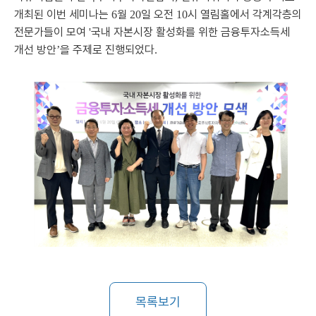
개최된 이번 세미나는
월
일 오전
시 열림홀에서 각계각층의
6
20
10
전문가들이 모여
국내 자본시장 활성화를 위한 금융투자소득세
'
개선 방안
을 주제로 진행되었다
’
.
목록보기