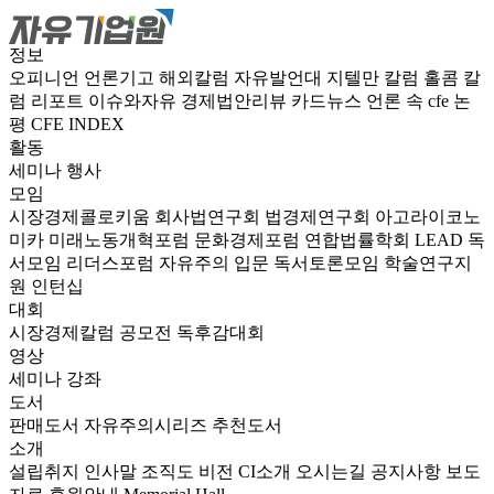
정보
오피니언
언론기고
해외칼럼
자유발언대
지텔만 칼럼
홀콤 칼
럼
리포트
이슈와자유
경제법안리뷰
카드뉴스
언론 속 cfe
논
평
CFE INDEX
활동
세미나
행사
모임
시장경제콜로키움
회사법연구회
법경제연구회
아고라이코노
미카
미래노동개혁포럼
문화경제포럼
연합법률학회 LEAD
독
서모임 리더스포럼
자유주의 입문 독서토론모임
학술연구지
원
인턴십
대회
시장경제칼럼 공모전
독후감대회
영상
세미나
강좌
도서
판매도서
자유주의시리즈
추천도서
소개
설립취지
인사말
조직도
비전
CI소개
오시는길
공지사항
보도