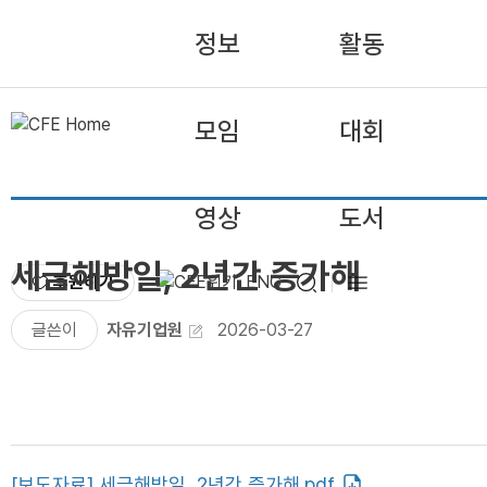
정보
활동
모임
대회
영상
도서
세금해방일, 2년간 증가해
후원하기
ENG
글쓴이
자유기업원
2026-03-27
[보도자료] 세금해방일, 2년간 증가해.pdf