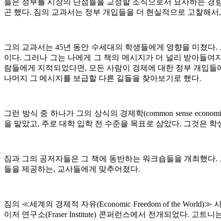
들은 정부를 시장의 단점들을 교정할 조직으로서 묘사하는 경
곤 했다
.
짐의 교과서는 정부 개입들을 더 현실적으로 고찰해서
그의 교과서는
45
년 동안 수세대의 학생들에게 영향을 미쳤다
.
이다
.
그러나 그는 나에게 그 책의 메시지가 더 널리 받아들여
람들에게 지적되었다면
,
모든 사람이 경제에 대한 정부 개입들
나머지 그 메시지를 보급할 다른 길들을 찾아보기로 했다
.
그런 방식 중 하나가 그의 상식의 경제학
(common sense econom
을 맡았고
,
주로 대학 입학 전 수준을 목표로 삼았다
.
그것은 학
짐과 그의 공저자들은 그 책에 동반하는 워크숍들을 개최했다
.
들을 제공하는
,
교사들에게 맞추어졌다
.
짐의
≪
세계의 경제적 자유
(Economic Freedom of the World)
≫
사
이저 연구소
(Fraser Institute)
콘퍼런스에서 전개되었다
.
고트니는