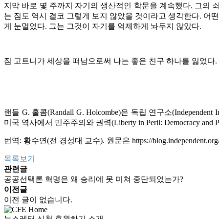
지막 바로 몇 주까지 자기의 생산적인 학문을 계속했다
.
그의 
는 짐도 역시 결코 그렇게 보지 않았을 것이라고 생각한다
.
어떤
게 눈멀었다
.
그는 그것이 자기를 억제하게 놔두지 않았다
.
짐 고트니가 세상을 떠남으로써 나는 좋은 친구 하나를 잃었다
.
랜들
G.
홀콤
(Randall G. Holcombe)
은 독립 연구소
(Independent I
미국 역사에서 민주주의와 권력
(Liberty in Peril: Democracy and 
번역
:
황수연
(
전 경성대 교수
).
원문은
https://blog.independent.o
목록보기
관련글
공공선택론 혁명은 왜 승리에 못 미쳐 중단되었는가?
이전글
이전 글이 없습니다.
뉴스레터 신청
후원하기
소개