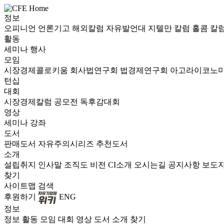
정보
오피니언
언론기고
해외칼럼
자유발언대
지텔만 칼럼
홀콤 칼
활동
세미나
행사
모임
시장경제콜로키움
회사법연구회
법경제연구회
아고라이코노
턴십
대회
시장경제칼럼 공모전
독후감대회
영상
세미나
강좌
도서
판매도서
자유주의시리즈
추천도서
소개
설립취지
인사말
조직도
비전
CI소개
오시는길
공지사항
보도
찾기
사이트맵
검색
후원하기
ENG
정보
정보
활동
모임
대회
영상
도서
소개
찾기