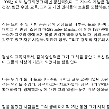
1996
년 이래 발표되었고 매년 갱신되었다
.
그 지수의 개발은 
건강
,
평균 수명
,
교육
,
그리고 개인 권리들의 보호를 포함하는
,
짐은 또한 주 및 지방 공공 정책 쟁점들을 다루는
,
플로리다에 
대학교 전 총장
,
스탠리 마셜
(Stanley Marshall)
에 의해
1987
년에
구소가 그것의 생애 초기 몇몇 빈약한 해를 겪었을 때
,
짐의 노
갖추고 있고 자유 시장들
,
제한된 정부
,
그리고 경제적 자유의 사
평생의 교육자로서
,
짐의 영향력은 그가 그 해들 동안 가르친 
이 그들의 사상의 기초가 되었다는 점을 안다
.
나는 우리가 둘 다 플로리다 주립 대학교 교수 요원이었던
30
년
격은 영감을 주었다
.
짐은 타고난 지도자였다
.
짐은 내가 앞에
확대하였다
.
경제학과 삶에 대한 그의 열광은 옮기 쉬운 성질을
짐을 몰랐던 사람들은 그의 생애 마지막
25
년 동안 그가 시각