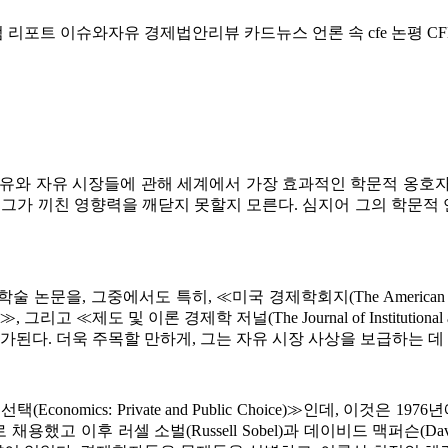
럼
리포트
이슈와자유
경제법안리뷰
카드뉴스
언론 속 cfe
논평
CF
자유와 자유 시장들에 관해 세계에서 가장 효과적인 학문적 옹호자
 그가 끼친 영향력을 깨닫지 못할지 모른다
.
심지어 그의 학문적
 학술 논문을
,
그중에서도 특히
,
≪
미국 경제학회지
(The American
≫
,
그리고
≪
제도 및 이론 경제학 저널
(The Journal of Institutiona
평가된다
.
더욱 주목할 만하게
,
그는 자유 시장 사상을 보급하는 데
 선택
(Economics: Private and Public Choice)
≫
인데
,
이것은
1976
년
로 채용했고 이후 러셀 소벌
(Russell Sobel)
과 데이비드 맥퍼슨
(Da