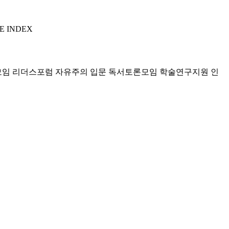
E INDEX
모임 리더스포럼
자유주의 입문 독서토론모임
학술연구지원
인