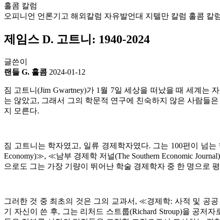
홀콤 칼럼
오피니언
언론기고
해외칼럼
자유발언대
지텔만 칼럼
홀콤 칼
제임스 D. 고트니: 1940-2024
글쓴이
랜들 G. 홀콤
2024-01-12
짐 고트니
(Jim Gwartney)
가
1
월
7
일 세상을 떠났을 때 세계는 
는 않았고
,
그래서 그의 학문적 연구에 친숙하지 않은 사람들은
지 모른다
.
짐 고트니는 학자였고
,
일류 경제학자였다
.
그는
100
편이 넘는
Economy)
≫
,
≪
남부 경제학 저널
(The Southern Economic Journal)
으로도 그는 가장 기량이 뛰어난 학술 경제학자 중 한 명으로 
그러한 것 중 최초의 것은 그의 교과서
,
≪
경제학
:
사적 및 공공
기 자신이 쓴 후
,
그는 리처드 스트룹
(Richard Stroup)
을 공저자