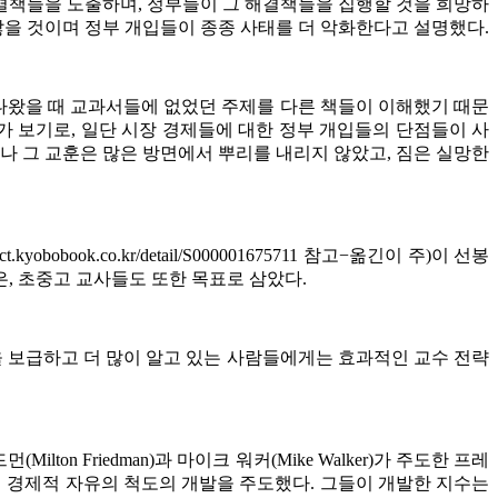
결책들을 도출하며
,
정부들이 그 해결책들을 집행할 것을 희망하
않을 것이며 정부 개입들이 종종 사태를 더 악화한다고 설명했다
.
나왔을 때 교과서들에 없었던 주제를 다른 책들이 이해했기 때문
가 보기로
,
일단 시장 경제들에 대한 정부 개입들의 단점들이 사
나 그 교훈은 많은 방면에서 뿌리를 내리지 않았고
,
짐은 실망한
duct.kyobobook.co.kr/detail/S000001675711
참고
−
옮긴이 주
)
이 선봉
은
,
초중고 교사들도 또한 목표로 삼았다
.
 보급하고 더 많이 알고 있는 사람들에게는 효과적인 교수 전략
드먼
(Milton Friedman)
과 마이크 워커
(Mike Walker)
가 주도한 프레
께 경제적 자유의 척도의 개발을 주도했다
.
그들이 개발한 지수는