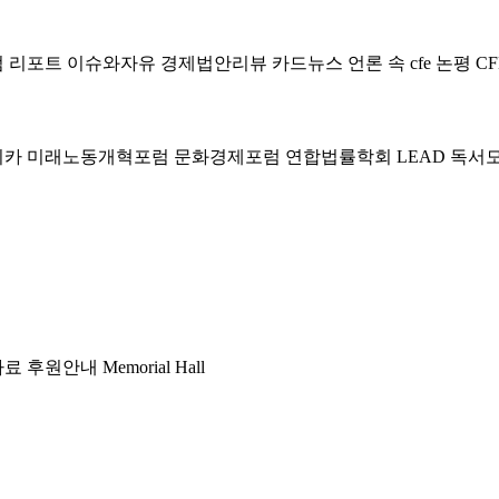
럼
리포트
이슈와자유
경제법안리뷰
카드뉴스
언론 속 cfe
논평
CF
미카
미래노동개혁포럼
문화경제포럼
연합법률학회 LEAD
독서
자료
후원안내
Memorial Hall