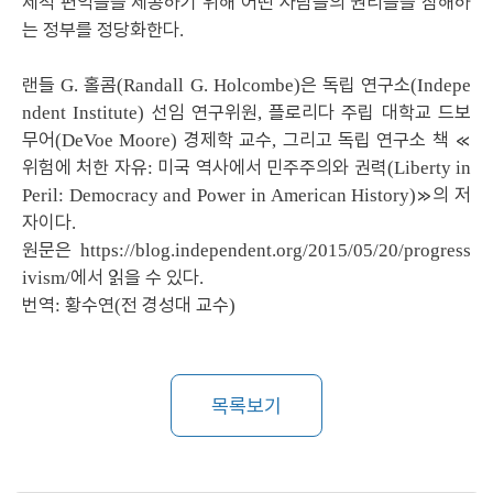
제적 편익들을 제공하기 위해 어떤 사람들의 권리들을 침해하
는 정부를 정당화한다
.
랜들
홀콤
은 독립 연구소
G.
(Randall G. Holcombe)
(Indepe
선임 연구위원
플로리다 주립 대학교 드보
ndent Institute)
,
무어
경제학 교수
그리고 독립 연구소 책
≪
(DeVoe Moore)
,
위험에 처한 자유
미국 역사에서 민주주의와 권력
:
(Liberty in
≫
의 저
Peril: Democracy and Power in American History)
자이다
.
원문은
https://blog.independent.org/2015/05/20/progress
에서 읽을 수 있다
ivism/
.
번역
황수연
전 경성대 교수
:
(
)
목록보기