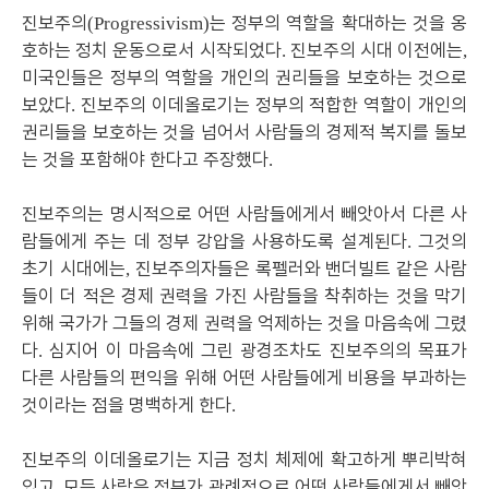
진보주의
는 정부의 역할을 확대하는 것을 옹
(Progressivism)
호하는 정치 운동으로서 시작되었다
진보주의 시대 이전에는
.
,
미국인들은 정부의 역할을 개인의 권리들을 보호하는 것으로
보았다
진보주의 이데올로기는 정부의 적합한 역할이 개인의
.
권리들을 보호하는 것을 넘어서 사람들의 경제적 복지를 돌보
는 것을 포함해야 한다고 주장했다
.
진보주의는 명시적으로 어떤 사람들에게서 빼앗아서 다른 사
람들에게 주는 데 정부 강압을 사용하도록 설계된다
그것의
.
초기 시대에는
진보주의자들은 록펠러와 밴더빌트 같은 사람
,
들이 더 적은 경제 권력을 가진 사람들을 착취하는 것을 막기
위해 국가가 그들의 경제 권력을 억제하는 것을 마음속에 그렸
다
심지어 이 마음속에 그린 광경조차도 진보주의의 목표가
.
다른 사람들의 편익을 위해 어떤 사람들에게 비용을 부과하는
것이라는 점을 명백하게 한다
.
진보주의 이데올로기는 지금 정치 체제에 확고하게 뿌리박혀
있고
모든 사람은 정부가 관례적으로 어떤 사람들에게서 빼앗
,