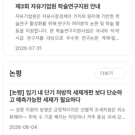
제3회 자유기업원 학술연구지원 안내
자유기업원은 자유시장경제의 가치와 원리에 기반한 학
술연구 활성화를 위해 연구자 여러분의 논문 및 학술 활
동을 지원합니다. 본 학술연구지원사업은 국내외 석·박
사급 연구자를 대상으로 우수한 연구논문 게재·발표
(Track 1) 및 석·박사 학위논문(Track 2)에 대해 소정
2026-07-31
의 연구비를 지원하는 것을 목적으로 합니다. 많은 관심
과 지원 바랍니다.■ 지원 대상(Track 1) 각종 연구논문
을 게재(게재예정) 혹은 발표한 법학, 행정학·정책학, 경
논평
더보기
제학, 경영학 등 관련 국내외 연구자(석·박사급, 교수 포
함)(Track 2) 자유시장경제 관련 주제로 석사 또는 박
사 학위논문을 작성한 연구자■ 지원 자격(Track 1)
[논평] 임기 내 단기 처방적 세제개편 보다 단순하
2026년 1월 ~ 9월 학회 및 기관..
고 예측가능한 세제가 필요하다
— 성장 지원의 방향은 긍정적이지만 선별적 조세지원은 최소
화해야— 주택 수 기준 폐지는 타당하나 거주 중심 과세 강화
는 시장 경직 우려— 넓은 세원·낮은 세율�..
2026-08-04