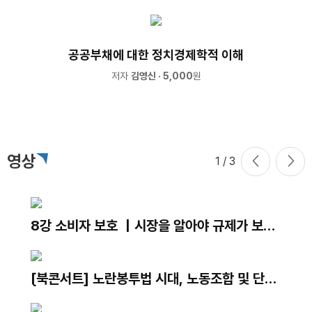
공공부채에 대한 정치경제학적 이해
저자
김영신
· 5,000
원
영상
1
/ 3
8강 소비자 보호 ｜시장을 알아야 규제가 보인
다｜최병선 명예교수
[북콘서트] 노란봉투법 시대, 노동조합 및 단체
교섭 어떻게 대응하나?｜발간기념 북콘서트