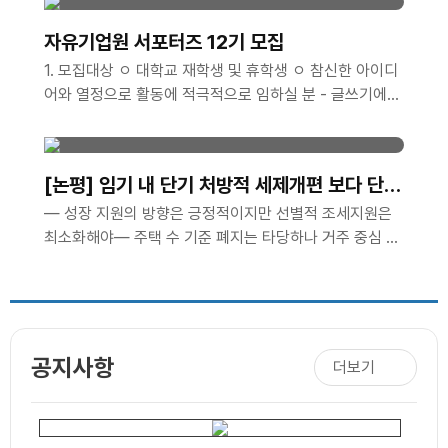
획 및 진행 https://www.cfe.org/20251021_28221지
원자격- 대학 재학생(휴학생 가능) - 상경계&인문계 우대
자유기업원 서포터즈 12기 모집
(국문과 등) - 시장 경제에 관심이 있는 자 활동기간-
1. 모집대상 ㅇ 대학교 재학생 및 휴학생 ㅇ 참신한 아이디
2026년 9월 1일 ~ 11월 3..
어와 열정으로 활동에 적극적으로 임하실 분 - 글쓰기에
능하고 사진 및 이미지 편집이 가능한 자 - 타 서포터즈 활
동 유경험자 및 SNS 활용 가능자, 그래픽툴 활용 가능자
는 가산점 부여 ㅇ 2026년 12월까지 성실한 활동이 가능
[논평] 임기 내 단기 처방적 세제개편 보다 단순
한 분 - 월 2회 이상 콘텐츠(카드뉴스, 블로그, 동영상 등)
하고 예측가능한 세제가 필요하다
— 성장 지원의 방향은 긍정적이지만 선별적 조세지원은
제작이 가능한 분 - 발대식 및 수료식(비대면)에 참석 가능
최소화해야— 주택 수 기준 폐지는 타당하나 거주 중심 과
한 분 *발대식 일시/장소: 2026년 8월 28일 금요일 오
세 강화는 시장 경직 우려— 넓은 세원·낮은 세율�..
후 1시 / 선유도역 8번 출구 인근 어반322 5층 푸른홀 *
불참시 서포터즈 자격이 박탈됩니다. 2. 모집인원 ㅇ 총
00명 3. 활동기간 ..
공지사항
더보기