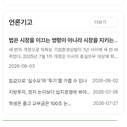
덴에 관한 영화가 라스베이거스 영화제에서
상을 받다
언론기고
더보기
법은 시장을 이끄는 명령이 아니라 시장을 지키는
규칙이어야 한다
세 번의 개정으로 악화된 기업환경상법이 1년 사이에 세 번 바
뀌었다. 2025년 7월 1차 개정은 이사의 충실의무 대상에 회사
와 함께 `주주’를 넣었고, 사외이사의 이름..
2026-08-03
집값으로 ‘실수요’와 ‘투기’를 가를 수 있나
2026-08-02
지방투자, 정치 논리보다 입지경쟁력 봐야
2026-07-28
한다
학생은 줄고 교부금은 100조 눈
2026-07-27
앞...`20.79% 자동배분` 끝낼 때