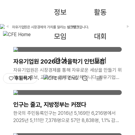
정보
활동
◀
▶
자유기업원은 시장경제의 가치를 알리는
싱크탱크
입니다.
우리나라를 자유 사회로 이끄는
나침반
이 되겠습니다.
모임
대회
영상
도서
자유기업원 2026년 가을학기 인턴모집
자유기업원은 시장경제를 통해 자유로운 세상을 만들기 위
해 연구, 홍보, 교육하는 경제연구단체입니다. 자유기업원
후원하기
ENG
의 가치와 정신을 기반으로 함께 꿈과 열정을 펼칠 인턴을
모집합니다.활동내용- 유튜브 기획 및 콘텐츠 제작 참여
https://www.youtube.com/@CFEorg/shorts- 보고
인구는 줄고, 지방정부는 커졌다
서 및 칼럼 작성 보조
한국의 주민등록인구는 2016년 5,169만 6,216명에서
https://www.cfe.org/20260428_28860- e-book
2025년 5,111만 7,378명으로 57만 8,838명, 1.1% 감소
제작 https://www.cfe.org/p_400- 해외 칼럼 번역
함. 같은 기간 지방공무원 정원은 30만 7,566명에서 38
https://www.cfe.org/20260625_29144- 세미나 기
만 4,155..