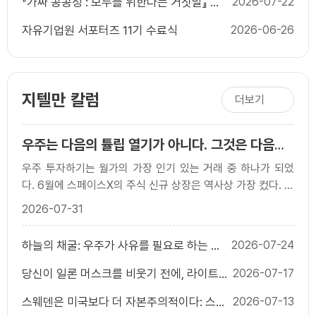
『가짜 공공성 : 모두를 위한다는 거짓말』 출
2026-07-22
간 기념 북콘서트
자유기업원 서포터즈 11기 수료식
2026-06-26
지텔만 칼럼
더보기
우주는 다음의 튤립 열기가 아니다. 그것은 다음의
인터넷이다.
우주 투자하기는 월가의 가장 인기 있는 거래 중 하나가 되었
다. 6월에 스페이스X의 주식 신규 상장은 역사상 가장 컸다. 주
식은 그것의 데뷔 후 처음 급등하여, 주당 $2..
2026-07-31
하늘의 채굴: 우주가 사유를 필요로 하는 이
2026-07-24
유
당신이 일론 머스크를 비웃기 전에, 라이트
2026-07-17
형제를 상기하라
스웨덴은 미국보다 더 자본주의적이다: 스웨
2026-07-13