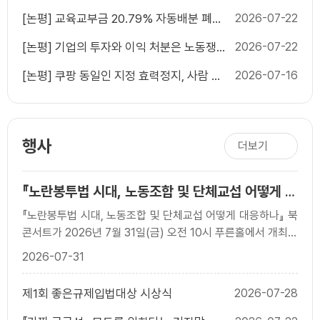
[논평] 교육교부금 20.79% 자동배분 폐지,
2026-07-22
늦었지만 반드시 가야 할 재정개혁이다
[논평] 기업의 투자와 이익 처분은 노동쟁의
2026-07-22
대상이 될 수 없다
[논평] 쿠팡 동일인 지정 효력정지, 사람 중
2026-07-16
심 규제 전면 재검토해야
행사
더보기
『노란봉투법 시대, 노동조합 및 단체교섭 어떻게 대
응하나?』 출간 기념 북콘서트
『노란봉투법 시대, 노동조합 및 단체교섭 어떻게 대응하나』 북
콘서트가 2026년 7월 31일(금) 오전 10시 푸른홀에서 개최되
었습니다. 이번 행사는 개정 노란봉투법 ..
2026-07-31
제1회 좋은규제입법대상 시상식
2026-07-28