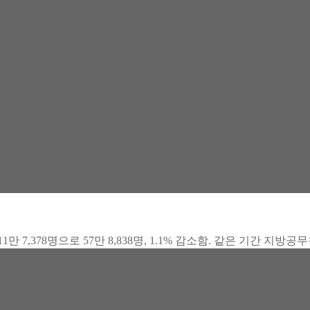
1만 7,378명으로 57만 8,838명, 1.1% 감소함. 같은 기간 지방공무원 