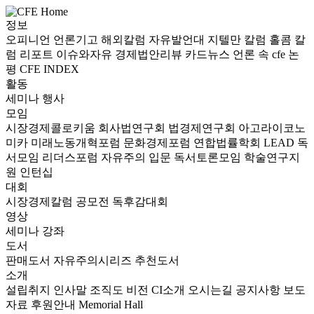
정보
오피니언
언론기고
해외칼럼
자유발언대
지텔만 칼럼
홀콤 칼
럼
리포트
이슈와자유
경제법안리뷰
카드뉴스
언론 속 cfe
논
평
CFE INDEX
활동
세미나
행사
모임
시장경제콜로키움
회사법연구회
법경제연구회
아고라이코노
미카
미래노동개혁포럼
문화경제포럼
연합법률학회 LEAD
독
서모임 리더스포럼
자유주의 입문 독서토론모임
학술연구지
원
인턴십
대회
시장경제칼럼 공모전
독후감대회
영상
세미나
강좌
도서
판매도서
자유주의시리즈
추천도서
소개
설립취지
인사말
조직도
비전
CI소개
오시는길
공지사항
보도
자료
후원안내
Memorial Hall