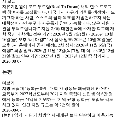
자 모집
자유기업원이 로드 두드림(Road To Dream) 해외 연수 프로그
램 참여자를 모집합니다. 타국에서 자유의 가치를 생생하게 느
끼고자 하는 사람, 스스로의 꿈과 목표를 재발견하고자 하는
대학생이라면 누구나 자유롭게 참여 가능합니다. 많은 지원과
관심 부탁드립니다.□ 지원 자격: 대한민국에 소재한 학교에 재
학 중인 대학생□ 접수 기간: 2026년 9월 7일(월) ~ 2026년 10월
16일(금) 오후 5시 마감□ 1차 심사 발표: 2026년 10월 30일(금)
오후 5시 홈페이지 공지 예정□ 2차 심사: 2026년 11월 6일(금)
예정□ 최종 발표: 2026년 11월 12일(목)□ 발 대 식: 2026년 12월
21일(월)□ 연수 기간: 2027년 1월 ~ 2027년 12월 중 참가자 ..
2026-08-07
논평
더보기
지방 국립대 ‘등록금 0원’, 대학 간 경쟁을 왜곡해선 안 된다
교육부가 2027학년도부터 30개 지역 국립대 신입생 약 6만 명
에게 등록금 전액을 지원하는 `지역 균형 장학금’ 도입을 검토
하고 있다. 연간 지원 규모는 약 2천억 원이..
2026-08-07
[논평] 임기 내 단기 처방적 세제개편 보다 단순하고 예측가능